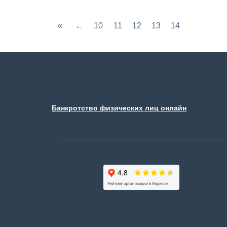
«
←
10
11
12
13
14
Банкротство физических лиц онлайн