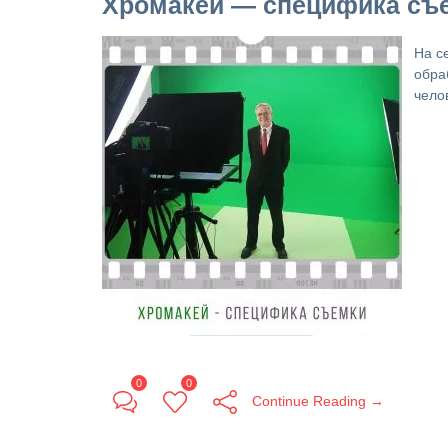
Хромакей — специфика съ
На с
обра
чело
0
0
Continue Reading →