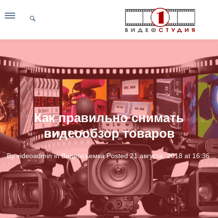
Как правильно снимать
видеообзор товаров
By
videoadmin
in
Видеосъемка
Posted
21 августа, 2018 at 16:36