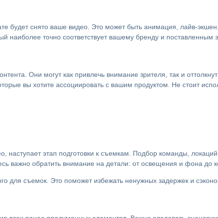
е будет снято ваше видео. Это может быть анимация, лайв-экшен
рый наиболее точно соответствует вашему бренду и поставленным 
тента. Они могут как привлечь внимание зрителя, так и оттолкнуть
орые вы хотите ассоциировать с вашим продуктом. Не стоит испол
ео, наступает этап подготовки к съемкам. Подбор команды, локаци
сь важно обратить внимание на детали: от освещения и фона до к
ого для съемок. Это поможет избежать ненужных задержек и сэконо