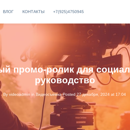
ВЛОГ
КОНТАКТЫ
+7(925)4750945
ый промо-ролик для социал
руководство
By
videoadmin
in
Видеосъемка
Posted
27 декабря, 2024 at 17:04