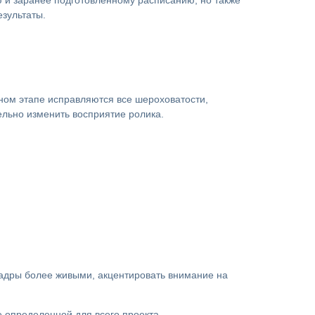
 и заранее подготовленному расписанию, но также
езультаты.
нном этапе исправляются все шероховатости,
льно изменить восприятие ролика.
кадры более живыми, акцентировать внимание на
е определенной для всего проекта.