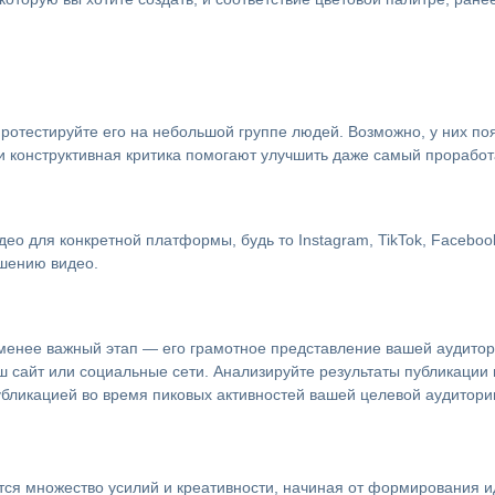
протестируйте его на небольшой группе людей. Возможно, у них п
 и конструктивная критика помогают улучшить даже самый проработ
о для конкретной платформы, будь то Instagram, TikTok, Facebook
ешению видео.
менее важный этап — его грамотное представление вашей аудитор
ваш сайт или социальные сети. Анализируйте результаты публикации
убликацией во время пиковых активностей вашей целевой аудитор
ся множество усилий и креативности, начиная от формирования и