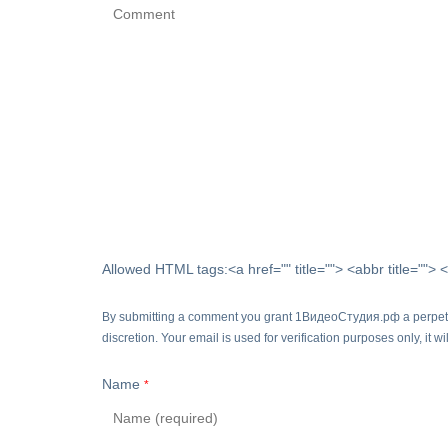
Allowed HTML tags:<a href="" title=""> <abbr title="">
By submitting a comment you grant 1ВидеоСтудия.рф a perpetual
discretion. Your email is used for verification purposes only, it w
Name
*