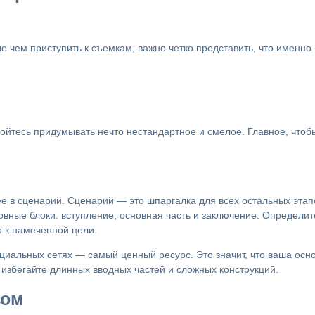
 чем приступить к съемкам, важно четко представить, что именно 
ойтесь придумывать нечто нестандартное и смелое. Главное, чтоб
е в сценарий. Сценарий — это шпаргалка для всех остальных этап
новные блоки: вступление, основная часть и заключение. Определи
о к намеченной цели.
оциальных сетях — самый ценный ресурс. Это значит, что ваша ос
избегайте длинных вводных частей и сложных конструкций.
зом