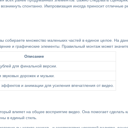
ия всех ранее продуманных элементов. Важно следовать сценарию
 возникнуть спонтанно. Импровизация иногда приносит отличные р
 вы собираете множество маленьких частей в единое целое. На да
ение и графические элементы. Правильный монтаж может значите
Описание
дублей для финальной версии.
 звуковых дорожек и музыки.
 эффектов и анимации для усиления впечатления от видео.
торый влияет на общее восприятие видео. Она помогает сделать 
ены в единый стиль.
которую вы хотите создать, и соответствие цветовой палитре, ране