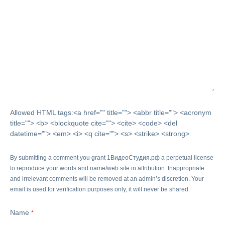
Allowed HTML tags:<a href="" title=""> <abbr title=""> <acronym
title=""> <b> <blockquote cite=""> <cite> <code> <del
datetime=""> <em> <i> <q cite=""> <s> <strike> <strong>
By submitting a comment you grant 1ВидеоСтудия.рф a perpetual license
to reproduce your words and name/web site in attribution. Inappropriate
and irrelevant comments will be removed at an admin’s discretion. Your
email is used for verification purposes only, it will never be shared.
Name
*