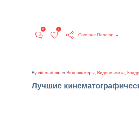
0
1
Continue Reading →
By
videoadmin
in
Видеокамеры
,
Видеосъемка
,
Квад
Лучшие кинематографически