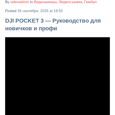
By
videoadmin
in
Видеокамеры
,
Видеосъемка
,
Гимбал
Posted
26 сентября, 2025 at 18:52
DJI POCKET 3 — Руководство для
новичков и профи