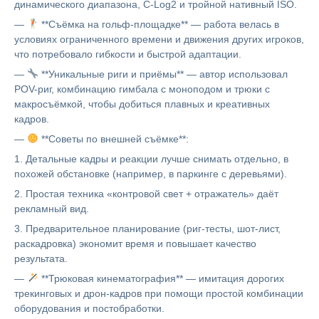
динамического диапазона, C-Log2 и тройной нативный ISO.
—
**Съёмка на гольф-площадке** — работа велась в
условиях ограниченного времени и движения других игроков,
что потребовало гибкости и быстрой адаптации.
—
**Уникальные риги и приёмы** — автор использовал
POV-риг, комбинацию гимбала с моноподом и трюки с
макросъёмкой, чтобы добиться плавных и креативных
кадров.
—
**Советы по внешней съёмке**:
1. Детальные кадры и реакции лучше снимать отдельно, в
похожей обстановке (например, в паркинге с деревьями).
2. Простая техника «контровой свет + отражатель» даёт
рекламный вид.
3. Предварительное планирование (риг-тесты, шот-лист,
раскадровка) экономит время и повышает качество
результата.
—
**Трюковая кинематография** — имитация дорогих
трекинговых и дрон-кадров при помощи простой комбинации
оборудования и постобработки.