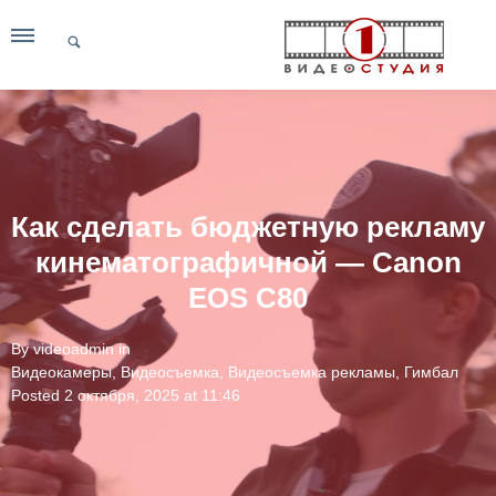
Как сделать бюджетную рекламу
кинематографичной — Canon
EOS C80
By
videoadmin
in
Видеокамеры
,
Видеосъемка
,
Видеосъемка рекламы
,
Гимбал
Posted
2 октября, 2025 at 11:46