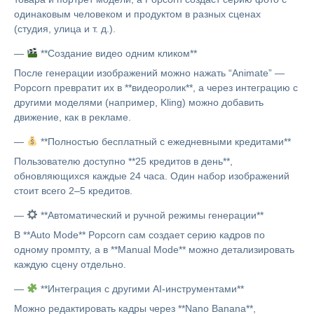
одинаковым человеком и продуктом в разных сценах
(студия, улица и т. д.).
—
**Создание видео одним кликом**
После генерации изображений можно нажать “Animate” —
Popcorn превратит их в **видеоролик**, а через интеграцию с
другими моделями (например, Kling) можно добавить
движение, как в рекламе.
—
**Полностью бесплатный с ежедневными кредитами**
Пользователю доступно **25 кредитов в день**,
обновляющихся каждые 24 часа. Один набор изображений
стоит всего 2–5 кредитов.
—
**Автоматический и ручной режимы генерации**
В **Auto Mode** Popcorn сам создает серию кадров по
одному промпту, а в **Manual Mode** можно детализировать
каждую сцену отдельно.
—
**Интеграция с другими AI-инструментами**
Можно редактировать кадры через **Nano Banana**,