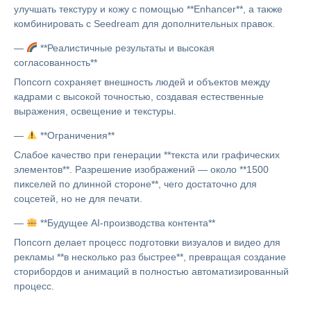
улучшать текстуру и кожу с помощью **Enhancer**, а также
комбинировать с Seedream для дополнительных правок.
—
**Реалистичные результаты и высокая
согласованность**
Попcorn сохраняет внешность людей и объектов между
кадрами с высокой точностью, создавая естественные
выражения, освещение и текстуры.
—
**Ограничения**
Слабое качество при генерации **текста или графических
элементов**. Разрешение изображений — около **1500
пикселей по длинной стороне**, чего достаточно для
соцсетей, но не для печати.
—
**Будущее AI-производства контента**
Попcorn делает процесс подготовки визуалов и видео для
рекламы **в несколько раз быстрее**, превращая создание
сторибордов и анимаций в полностью автоматизированный
процесс.
—