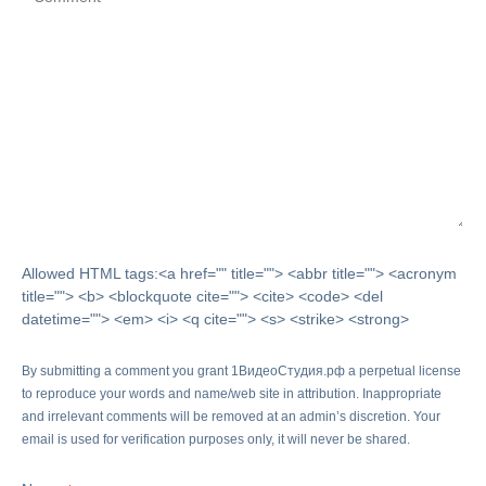
Allowed HTML tags:<a href="" title=""> <abbr title=""> <acronym
title=""> <b> <blockquote cite=""> <cite> <code> <del
datetime=""> <em> <i> <q cite=""> <s> <strike> <strong>
By submitting a comment you grant 1ВидеоСтудия.рф a perpetual license
to reproduce your words and name/web site in attribution. Inappropriate
and irrelevant comments will be removed at an admin’s discretion. Your
email is used for verification purposes only, it will never be shared.