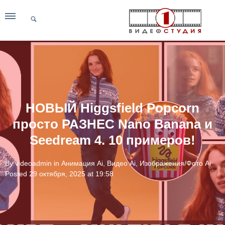
НОВЫЙ Higgsfield Popcorn
просто РАЗНЕС Nano Banana и
Seedream 4. 10 примеров!
By
videoadmin
in
Анимация Ai
,
Видео Ai
,
Изображения/Фото Ai
Posted
29 октября, 2025 at 19:58