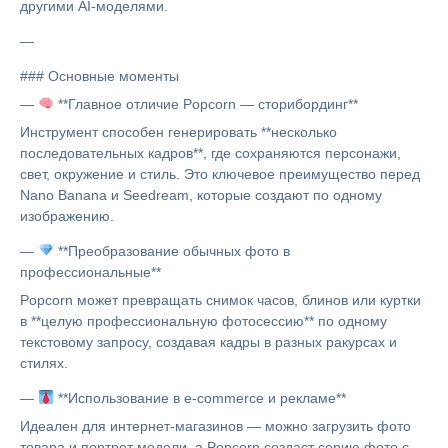
другими AI-моделями.
—
### Основные моменты
—
**Главное отличие Popcorn — сторибординг**
Инструмент способен генерировать **несколько
последовательных кадров**, где сохраняются персонажи,
свет, окружение и стиль. Это ключевое преимущество перед
Nano Banana и Seedream, которые создают по одному
изображению.
—
**Преобразование обычных фото в
профессиональные**
Popcorn может превращать снимок часов, блинов или куртки
в **целую профессиональную фотосессию** по одному
текстовому запросу, создавая кадры в разных ракурсах и
стилях.
—
**Использование в e-commerce и рекламе**
Идеален для интернет-магазинов — можно загрузить фото
товара и портрет модели, а Popcorn создаст серию фото с