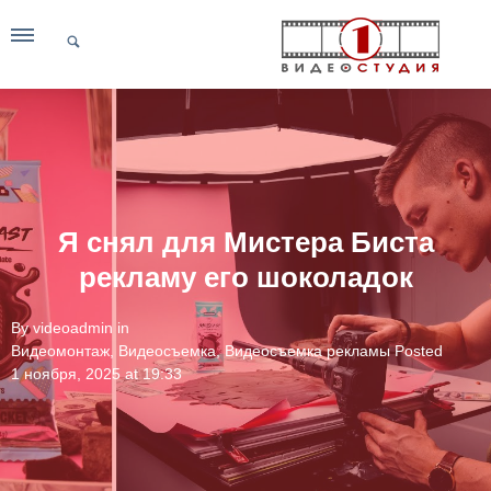
Я снял для Мистера Биста
рекламу его шоколадок
By
videoadmin
in
Видеомонтаж
,
Видеосъемка
,
Видеосъемка рекламы
Posted
1 ноября, 2025 at 19:33