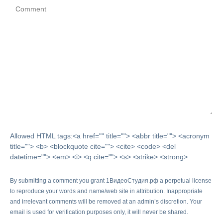
Allowed HTML tags:<a href="" title=""> <abbr title=""> <acronym
title=""> <b> <blockquote cite=""> <cite> <code> <del
datetime=""> <em> <i> <q cite=""> <s> <strike> <strong>
By submitting a comment you grant 1ВидеоСтудия.рф a perpetual license
to reproduce your words and name/web site in attribution. Inappropriate
and irrelevant comments will be removed at an admin’s discretion. Your
email is used for verification purposes only, it will never be shared.