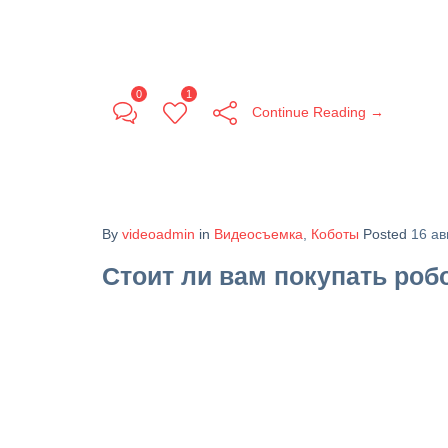
0
1
Continue Reading →
By
videoadmin
in
Видеосъемка
,
Коботы
Posted
16 ав
Стоит ли вам покупать роб