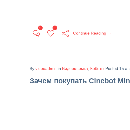
0
1
Continue Reading →
By
videoadmin
in
Видеосъемка
,
Коботы
Posted
15 ав
Зачем покупать Cinebot Min